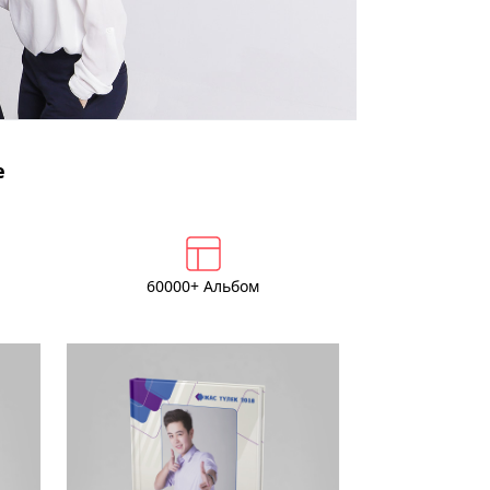
е
60000+ Альбом