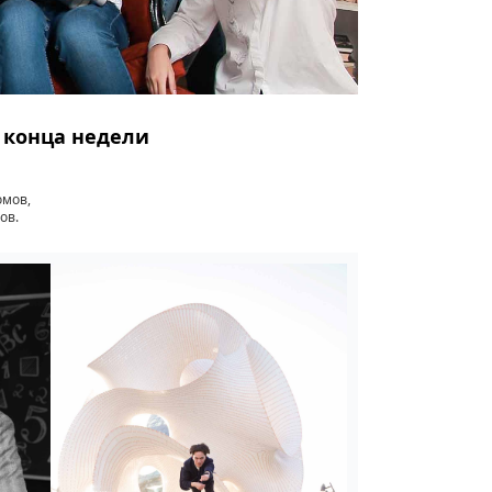
о конца недели
омов,
ов.