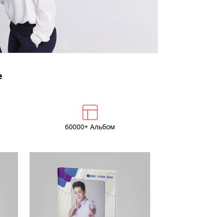
е
60000+ Альбом