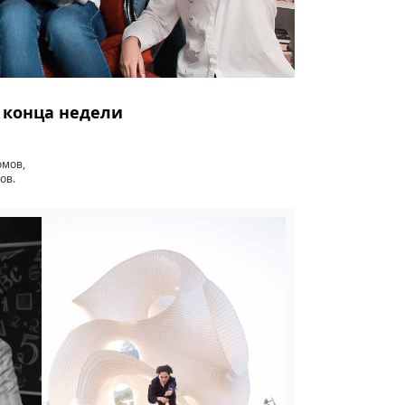
о конца недели
омов,
ов.