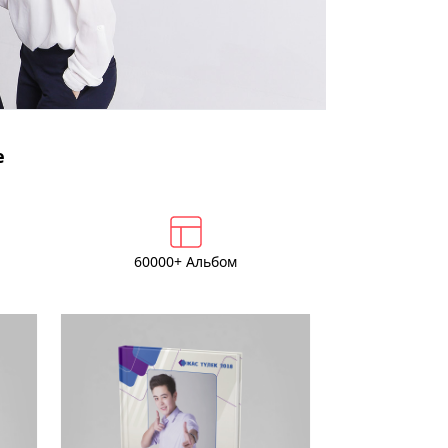
е
60000+ Альбом