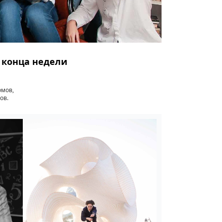
о конца недели
омов,
ов.