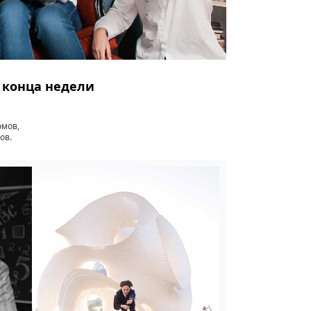
о конца недели
омов,
ов.