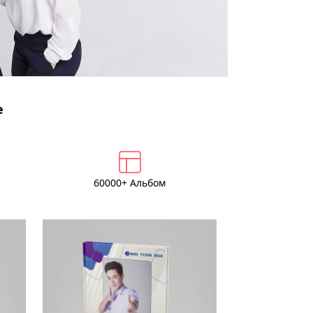
е
60000+ Альбом