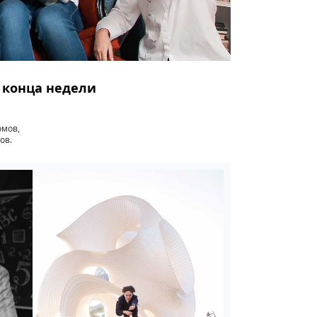
о конца недели
омов,
ов.