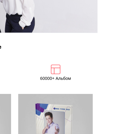
е
60000+ Альбом