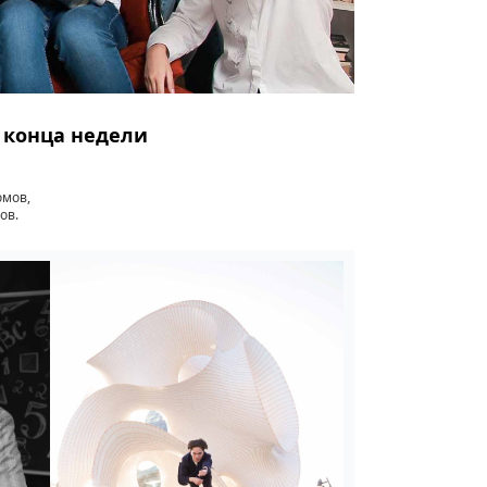
о конца недели
омов,
ов.