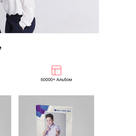
е
60000+ Альбом