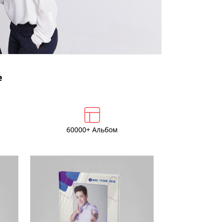
е
60000+ Альбом