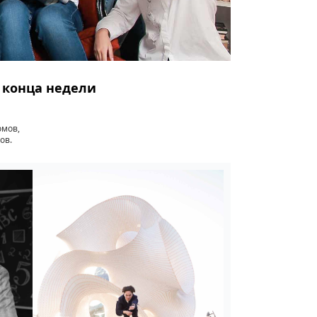
о конца недели
омов,
ов.